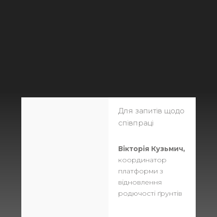
Для запитів щодо 
співпраці
Вікторія Кузьмич,
координатор 
платформи з 
відновлення 
родючості ґрунтів